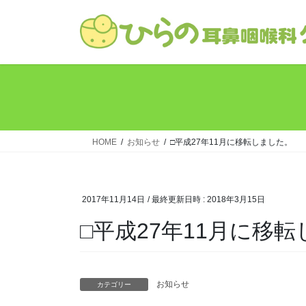
コ
ナ
ン
ビ
テ
ゲ
ン
ー
ツ
シ
へ
ョ
ス
ン
キ
に
ッ
移
HOME
お知らせ
□平成27年11月に移転しました。
プ
動
2017年11月14日
/ 最終更新日時 :
2018年3月15日
□平成27年11月に移
お知らせ
カテゴリー